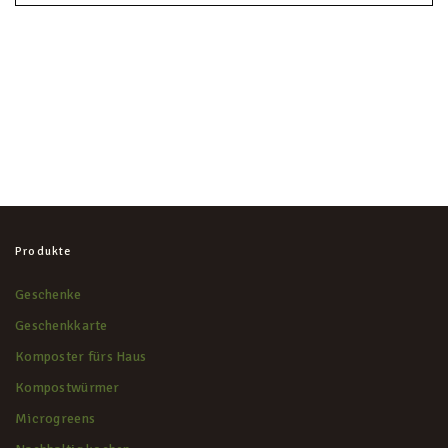
KONTAKT
Produkte
Geschenke
Geschenkkarte
Komposter fürs Haus
Kompostwürmer
Microgreens