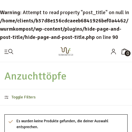
Warning
: Attempt to read property "post_title" on null in
/home/clients/b37d8e156cdcaeeb6841926bef0a4462/
wurmkompost/wp-content/plugins/hide-page-and-
post-title/hide-page-and-post-title.php
on line
90
0
KOMPOSTWÜRMER
WURMKISTEN
Anzuchttöpfe
KOMPOSTER
Toggle Filters
KOMPOSTZUBEHÖR
BLOG
Es wurden keine Produkte gefunden, die deiner Auswahl
entsprechen.
ANLEITUNGEN