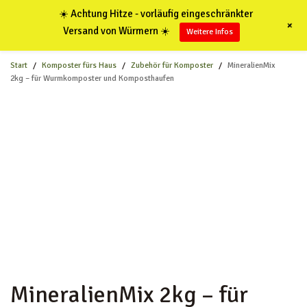
☀️ Achtung Hitze - vorläufig eingeschränkter
+
0
Versand von Würmern ☀️
Weitere Infos
Start
/
Komposter fürs Haus
/
Zubehör für Komposter
/
MineralienMix
2kg – für Wurmkomposter und Komposthaufen
KOMPOSTWÜRMER
WURMKISTEN
KOMPOSTER
KOMPOSTZUBEHÖR
BLOG
MineralienMix 2kg – für
ANLEITUNGEN