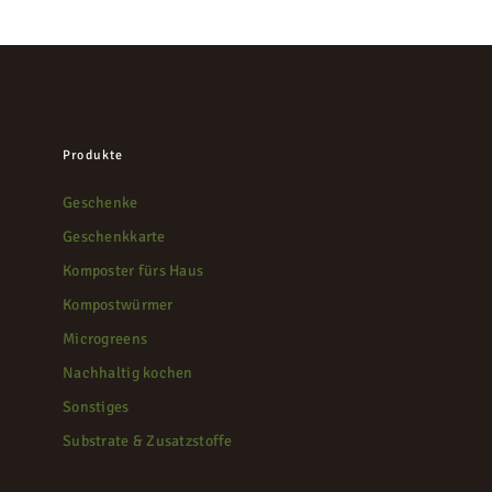
Produkte
Geschenke
Geschenkkarte
Komposter fürs Haus
Kompostwürmer
Microgreens
Nachhaltig kochen
Sonstiges
Substrate & Zusatzstoffe