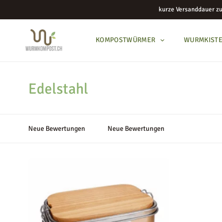
kurze Versanddauer zu
KOMPOSTWÜRMER
WURMKIST
Edelstahl
KOMPOSTWÜRMER
WURMKISTEN
Neue Bewertungen
Neue Bewertungen
KOMPOSTER
KOMPOSTZUBEHÖR
BLOG
ANLEITUNGEN