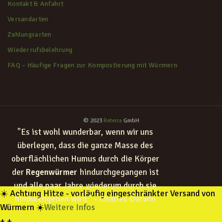
Kontakt & Anfahrt
Versandarten
Zahlungsarten
Wiederrufsbelehrung
FAQ – Häufige Fragen zur Kompostierung mit Würmern
© 2023
Reterra
GmbH
"Es ist wohl wunderbar, wenn wir uns
überlegen, dass die ganze Masse des
oberflächlichen Humus durch die Körper
der
Regenwürmer
hindurchgegangen ist
und alle paar Jahre wiederum durch sie
☀️ Achtung Hitze - vorläufig eingeschränkter Versand von
hindurchgehen wird." - Charles Darwin
Würmern ☀️
Weitere Infos
+
+