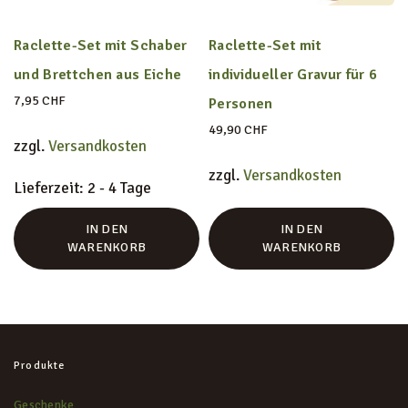
KONTAKT
Raclette-Set mit Schaber
Raclette-Set mit
und Brettchen aus Eiche
individueller Gravur für 6
7,95
CHF
Personen
49,90
CHF
zzgl.
Versandkosten
zzgl.
Versandkosten
Lieferzeit:
2 - 4 Tage
IN DEN
IN DEN
WARENKORB
WARENKORB
Produkte
Geschenke