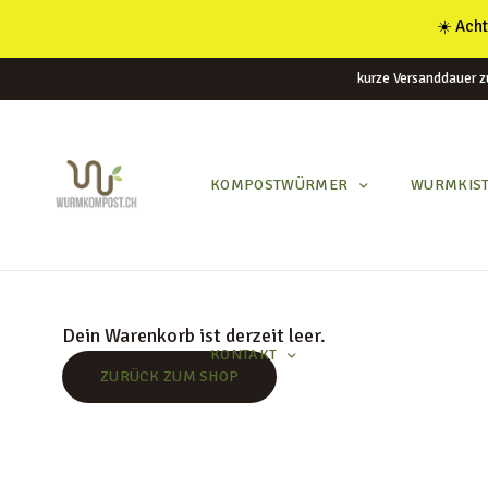
☀️ Acht
kurze Versanddauer z
KOMPOSTWÜRMER
WURMKIS
KOMPOSTWÜRMER
WURMKISTEN
KOMPOSTER
Dein Warenkorb ist derzeit leer.
KONTAKT
KOMPOSTZUBEHÖR
ZURÜCK ZUM SHOP
BLOG
ANLEITUNGEN