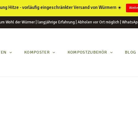
ung Hitze - vorläufig eingeschränkter Versand von Würmern ☀️
Weite
um Wohl der Würmer | langjährige Erfahrung | Abholen vor Ort möglich | WhatsAp
TEN
KOMPOSTER
KOMPOSTZUBEHÖR
BLOG