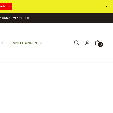
+
re Infos
p unter 079 321 50 80
ANLEITUNGEN
0