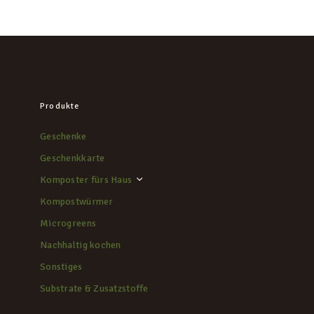
KONTAKT
Produkte
Geschenke
Geschenkkarte
Komposter fürs Haus
Kompostwürmer
Microgreens
Nachhaltig kochen
Sonstiges
Substrate & Zusatzstoffe