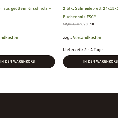
r aus geöltem Kirschholz –
2 Stk. Schneidebrett 24x15x
Buchenholz FSC®
Ursprünglicher
Aktueller
12,00
CHF
9,90
CHF
Preis war:
Preis ist:
12,00 CHF
9,90 CHF.
andkosten
zzgl.
Versandkosten
Lieferzeit:
2 - 4 Tage
IN DEN WARENKORB
IN DEN WARENKORB