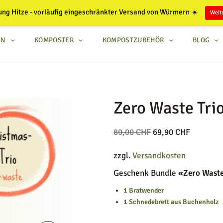
m Wohl der Würmer | langjährige Erfahrung | Abholen vor Ort möglich | WhatsA
ung Hitze - vorläufig eingeschränkter Versand von Würmern ☀️
Weite
EN
KOMPOSTER
KOMPOSTZUBEHÖR
BLOG
Zero Waste Tri
Ursprünglicher
Aktuelle
80,00
CHF
69,90
CHF
Preis war:
Preis ist:
zzgl.
Versandkosten
80,00 CHF
69,90 CH
Geschenk Bundle
«Zero Wast
1 Bratwender
1 Schnedebrett aus Buchenholz