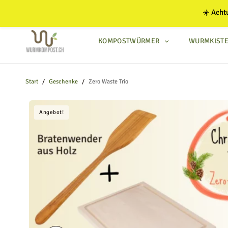
kurze Versanddauer zu
☀️ Acht
KOMPOSTWÜRMER
WURMKIST
Start
/
Geschenke
/
Zero Waste Trio
KOMPOSTWÜRMER
Angebot!
WURMKISTEN
KOMPOSTER
KOMPOSTZUBEHÖR
BLOG
ANLEITUNGEN